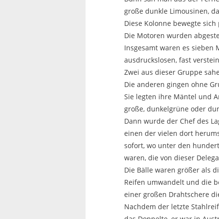
große dunkle Limousinen, da
Diese Kolonne bewegte sich p
Die Motoren wurden abgestel
Insgesamt waren es sieben M
ausdruckslosen, fast verstei
Zwei aus dieser Gruppe sahe
Die anderen gingen ohne Gru
Sie legten ihre Mäntel und A
große, dunkelgrüne oder dun
Dann wurde der Chef des Lag
einen der vielen dort herum
sofort, wo unter den hunder
waren, die von dieser Deleg
Die Bälle waren größer als 
Reifen umwandelt und die be
einer großen Drahtschere di
Nachdem der letzte Stahlreif
das Doppelte, er war in Aus