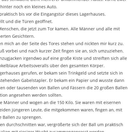
hinter noch ein kleines Auto.
raktisch bis vor die Eingangstür dieses Lagerhauses.
lt und die Türen geöffnet.
enschen, die jetzt zum Tor kamen. Alle Männer und alle mit
nerten Gesichtern.
n mich an der Seite des Tores stehen und nickten mir kurz zu.
ß vorbei und nach kurzer Zeit fingen sie an, sich umzuziehen.
nzugjacken irgendwo auf eine große Kiste und streiften sich alle
kelblaue Arbeitsoveralls über den gesamten Körper.
erhauses gerufen, er bekam sein Trinkgeld und setzte sich in
stehenden Gabelstapler. Er bekam ein Papier und wusste dann
ten oder tausenden von Ballen und Fässern die 20 großen Ballen
ation angesehen werden sollten.
die Männer und wogen an die 150 Kilo. Sie waren mit eisernen
iden jüngeren Leute, die mitgekommen waren, fingen an, mit
e Ballen zu sprengen.
en durchschnitten war, vergrößerte sich der Ball um praktisch
tralien mit riesiger Wucht zusammengepresst worden.