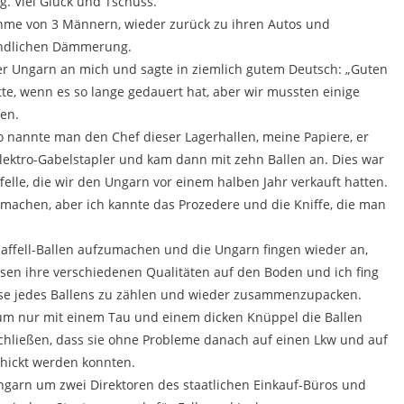
g. Viel Glück und Tschüss.
ahme von 3 Männern, wieder zurück zu ihren Autos und
ndlichen Dämmerung.
der Ungarn an mich und sagte in ziemlich gutem Deutsch: „Guten
te, wenn es so lange gedauert hat, aber wir mussten einige
en.
so nannte man den Chef dieser Lagerhallen, meine Papiere, er
Elektro-Gabelstapler und kam dann mit zehn Ballen an. Dies war
felle, die wir den Ungarn vor einem halben Jahr verkauft hatten.
ne machen, aber ich kannte das Prozedere und die Kniffe, die man
haffell-Ballen aufzumachen und die Ungarn fingen wieder an,
ssen ihre verschiedenen Qualitäten auf den Boden und ich fing
sse jedes Ballens zu zählen und wieder zusammenzupacken.
 um nur mit einem Tau und einem dicken Knüppel die Ballen
 schließen, dass sie ohne Probleme danach auf einen Lkw und auf
hickt werden konnten.
Ungarn um zwei Direktoren des staatlichen Einkauf-Büros und