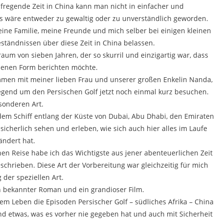
fregende Zeit in China kann man nicht in einfacher und
s wäre entweder zu gewaltig oder zu unverständlich geworden.
ine Familie, meine Freunde und mich selber bei einigen kleinen
ständnissen über diese Zeit in China belassen.
raum von sieben Jahren, der so skurril und einzigartig war, dass
benen Form berichten möchte.
mmen mit meiner lieben Frau und unserer großen Enkelin Nanda,
Gegend um den Persischen Golf jetzt noch einmal kurz besuchen.
sonderen Art.
em Schiff entlang der Küste von Dubai, Abu Dhabi, den Emiraten
icherlich sehen und erleben, wie sich auch hier alles im Laufe
rändert hat.
nen Reise habe ich das Wichtigste aus jener abenteuerlichen Zeit
hrieben. Diese Art der Vorbereitung war gleichzeitig für mich
 der speziellen Art.
ein bekannter Roman und ein grandioser Film.
nem Leben die Episoden Persischer Golf – südliches Afrika – China
nd etwas, was es vorher nie gegeben hat und auch mit Sicherheit