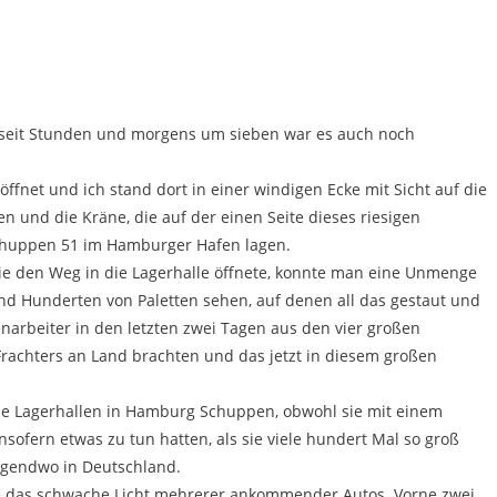
te seit Stunden und morgens um sieben war es auch noch
öffnet und ich stand dort in einer windigen Ecke mit Sicht auf die
n und die Kräne, die auf der einen Seite dieses riesigen
chuppen 51 im Hamburger Hafen lagen.
 die den Weg in die Lagerhalle öffnete, konnte man eine Unmenge
und Hunderten von Paletten sehen, auf denen all das gestaut und
enarbeiter in den letzten zwei Tagen aus den vier großen
achters an Land brachten und das jetzt in diesem großen
se Lagerhallen in Hamburg Schuppen, obwohl sie mit einem
sofern etwas zu tun hatten, als sie viele hundert Mal so groß
rgendwo in Deutschland.
 das schwache Licht mehrerer ankommender Autos. Vorne zwei