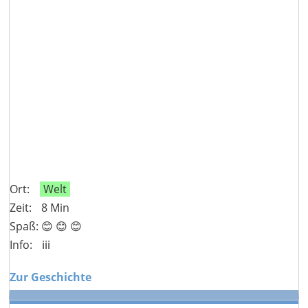
Ort:
Welt
Zeit:
8 Min
Spaß: 😊 😊 😊
Info:
ℹ️ℹ️ℹ️
Zur Geschichte