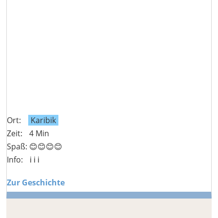
Ort:
Karibik
Zeit:
4 Min
Spaß: 😊😊😊😊
Info:
ℹ️ ℹ️ ℹ️
Zur Geschichte