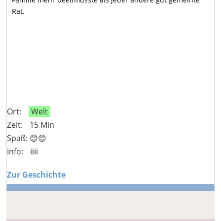
Rat.
Ort:
Welt
Zeit:
15 Min
Spaß: 😊😊
Info:
ℹ️ℹ️ℹ️ℹ️
Zur Geschichte