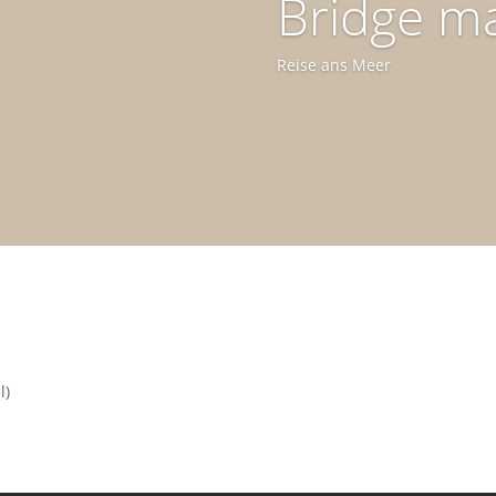
Bridge m
Reise ans Meer
l)