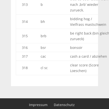
313
b
nach ‚brb‘ wieder
zurueck.
bidding hog /
314
bh
Vielfrass mastschwein
be right back (bin gleic
315
brb
zurueck)
316
bsr
bonsoir
317
cac
cash a card / abziehen
clear score (Score
318
cl sc
Loeschen)
Impressum
Datenschutz