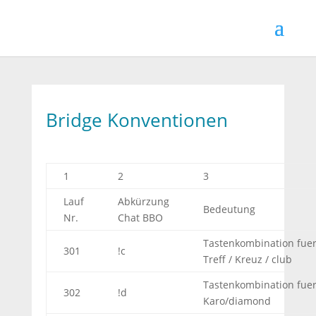
Bridge Konventionen
1
2
3
Lauf
Abkürzung
Bedeutung
Nr.
Chat BBO
Tastenkombination fue
301
!c
Treff / Kreuz / club
Tastenkombination fue
302
!d
Karo/diamond