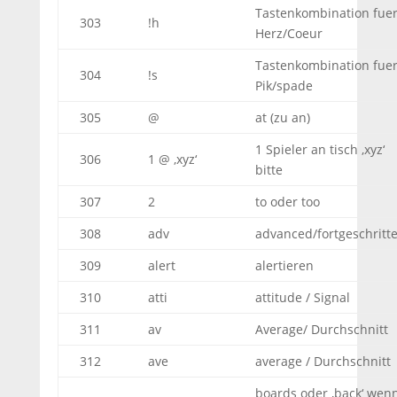
Tastenkombination fue
303
!h
Herz/Coeur
Tastenkombination fue
304
!s
Pik/spade
305
@
at (zu an)
1 Spieler an tisch ‚xyz‘
306
1 @ ‚xyz‘
bitte
307
2
to oder too
308
adv
advanced/fortgeschritt
309
alert
alertieren
310
atti
attitude / Signal
311
av
Average/ Durchschnitt
312
ave
average / Durchschnitt
boards oder ‚back‘ wen