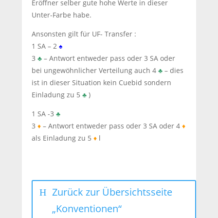
Eröffner selber gute hohe Werte in dieser
Unter-Farbe habe.
Ansonsten gilt für UF- Transfer :
1 SA – 2
♠
3
♣
– Antwort entweder pass oder 3 SA oder
bei ungewöhnlicher Verteilung auch 4
♣
– dies
ist in dieser Situation kein Cuebid sondern
Einladung zu 5
♣
)
1 SA -3
♣
3
♦
– Antwort entweder pass oder 3 SA oder 4
♦
als Einladung zu 5
♦
l
Zurück zur Übersichtsseite
„Konventionen“